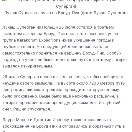
Лукаш Суперган ночью на Броуд-Пик (фото: Лукаш Суперган)
Лукаш Суперган из Польши 28 июля остался в третьем
высотном лагере на Броуд-Пик после того, как вниз ушла
группа Karakorum Expeditions из-за ухудшения погоды и
глубокого снега. На следующий день поляк пытался
самостоятельно подняться на вершину Броуд-Пик. Особых
надежд на успех не было, ведь даже путь к третьему лагерю
выдался изнурительным.
29 июля Суперган снова вышел на связь, чтобы сообщить о
неудаче своего замысла. На высоте около 7200 метров путь
преградила широкая трещина, проходить которую одному
было рискованно. Выше было ещё несколько расщелин, в
которые проваливались предыдущие команды. И глубокий
снег. Решил спускаться.
Лаура Марес и Джастин Ионеску также отказались от
восхождения на Броуд-Пик и отправились в обратный путь в