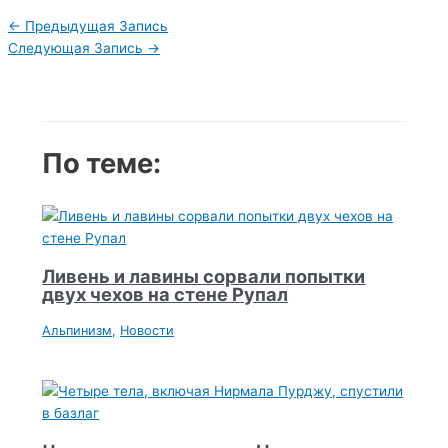
Навигация
←
Предыдущая Запись
по
Следующая Запись
→
записям
По теме:
Ливень и лавины сорвали попытки
двух чехов на стене Рупал
Альпинизм
,
Новости