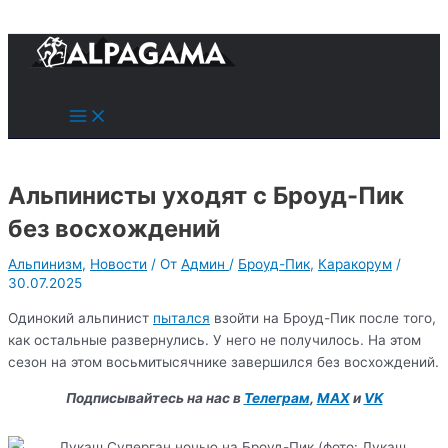
к
содержимому
Поиск
Main
Menu
Альпинисты уходят с Броуд-Пик
без восхождений
Альпинизм
,
Новости
/ От
Админ
/
Броуд-Пик
,
Каракорум
/
30.07.2025
Одинокий альпинист
пытался
взойти на Броуд-Пик после того,
как остальные развернулись. У него не получилось. На этом
сезон на этом восьмитысячнике завершился без восхождений.
Подписывайтесь на нас в
Телеграм
,
MAX
и
VK