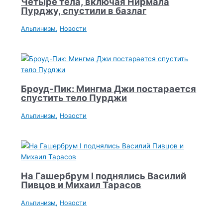
Четыре тела, включая Нирмала
Пурджу, спустили в базлаг
Альпинизм
,
Новости
Броуд-Пик: Мингма Джи постарается
спустить тело Пурджи
Альпинизм
,
Новости
На Гашербрум I поднялись Василий
Пивцов и Михаил Тарасов
Альпинизм
,
Новости