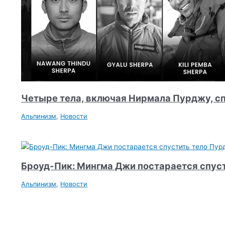
Четыре тела, включая Нирмала Пурджу, сп
Альпинизм
,
Новости
Броуд-Пик: Мингма Джи постарается спус
Альпинизм
,
Новости