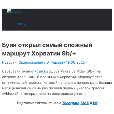
к
содержимому
Поиск
Main
Menu
Буин открыл самый сложный
маршрут Хорватии 9b/+
Новости
,
Скалолазание
/ От
Админ
/
18.06.2025
Себастьян Буин
открыл
маршрут «Vidra La Vida» (9b+) на
острове Хвар. Самый сложный в Хорватии. Маршрут стал
кульминацией проекта, который начался в начале мая. Больше
месяца назад он семь раз прошел первый участок трассы
«Vidra» (9a), но срывался на следующем участке.
Подписывайтесь на нас в
Телеграм
,
MAX
и
VK