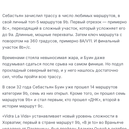
Себастьян зачислил трассу в число любимых маршрутов, в
свой личный топ-5 маршрутов 9b. Первый отрезок — примерно
8c+, переходящий в сложный участок, который усложняет его
до 9a. Длинные, мощные перехваты. Затем ключ маршрута с
поворотом на 360 градусов, примерно 8A/V11. И финальный
участок 8b+/c.
Временами стояла невыносимая жара, и Буин даже
подумывал сдаться после срыва на самом финише. Но подул
прохладный северный ветер, и у него нашлось достаточно
сил, чтобы пройти всю трассу.
В свои 32 года Себастьян Буин уже прошел 14 маршрутов
категории 9b, семь из них открыл. Кроме того, он прошел семь
маршрутов 9b+ и стал первым, кто прошел «ДНК», второй в
истории маршрут 9c.
«Vidra La Vida» устанавливает новый уровень сложности в
Хорватии; первый в стране маршрут 9b, «B je to» во Враньяче
недалеко от Пакленицы, был пройден Адамом Ондой в октябре