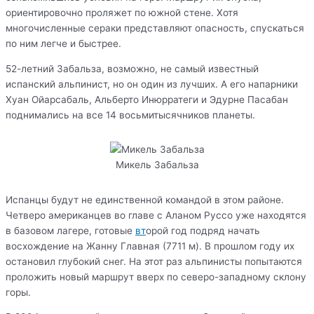
ориентировочно проляжет по южной стене. Хотя
многочисленные сераки представляют опасность, спускаться
по ним легче и быстрее.
52-летний Забальза, возможно, не самый известный
испанский альпинист, но он один из лучших. А его напарники
Хуан Ойарсабаль, Альберто Инюрратеги и Эдурне Пасабан
поднимались на все 14 восьмитысячников планеты.
Микель Забальза
Испанцы будут не единственной командой в этом районе.
Четверо американцев во главе с Аланом Руссо уже находятся
в базовом лагере, готовые
вт
орой год подряд начать
восхождение на Жанну Главная (7711 м). В прошлом году их
остановил глубокий снег. На этот раз альпинисты попытаются
проложить новый маршрут вверх по северо-западному склону
горы.