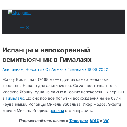
к
содержимому
Поиск
Main
Menu
Испанцы и непокоренный
семитысячник в Гималаях
Альпинизм
,
Новости
/ От
Админ
/
Гималаи
/
18.09.2022
Жанну Восточная (7468 м) — один из самых желанных
трофеев в Непале для альпинистов. Самая восточная точка
массива Жанну, одна из самых высоких непокоренных вершин
в
Гималаях
. До сих пор все попытки восхождения на ее были
неудачными. Испанцы Микель Забальза, Икер Мадоз, Экаитц
Маиз и Микель Инориза
решили
это исправить.
Подписывайтесь на нас в
Телеграм
,
MAX
и
VK