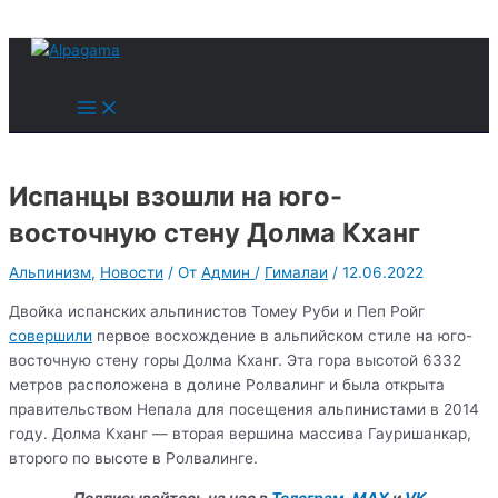
к
содержимому
Поиск
Main
Menu
Испанцы взошли на юго-
восточную стену Долма Кханг
Альпинизм
,
Новости
/ От
Админ
/
Гималаи
/
12.06.2022
Двойка испанских альпинистов Томеу Руби и Пеп Ройг
совершили
первое восхождение в альпийском стиле на юго-
восточную стену горы Долма Кханг. Эта гора высотой 6332
метров расположена в долине Ролвалинг и была открыта
правительством Непала для посещения альпинистами в 2014
году. Долма Кханг — вторая вершина массива Гауришанкар,
второго по высоте в Ролвалинге.
Подписывайтесь на нас в
Телеграм
,
MAX
и
VK