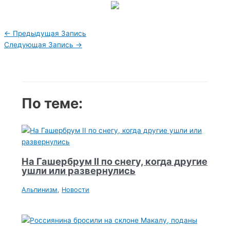
Навигация
←
Предыдущая Запись
по
Следующая Запись
→
записям
По теме:
На Гашербрум II по снегу, когда другие
ушли или развернулись
Альпинизм
,
Новости