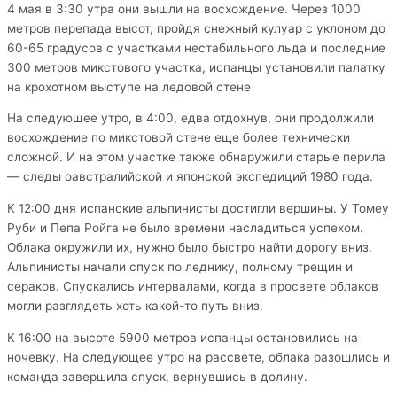
4 мая в 3:30 утра они вышли на восхождение. Через 1000
метров перепада высот, пройдя снежный кулуар с уклоном до
60-65 градусов с участками нестабильного льда и последние
300 метров микстового участка, испанцы установили палатку
на крохотном выступе на ледовой стене
На следующее утро, в 4:00, едва отдохнув, они продолжили
восхождение по микстовой стене еще более технически
сложной. И на этом участке также обнаружили старые перила
— следы оавстралийской и японской экспедиций 1980 года.
К 12:00 дня испанские альпинисты достигли вершины. У Томеу
Руби и Пепа Ройга не было времени насладиться успехом.
Облака окружили их, нужно было быстро найти дорогу вниз.
Альпинисты начали спуск по леднику, полному трещин и
сераков. Спускались интервалами, когда в просвете облаков
могли разглядеть хоть какой-то путь вниз.
К 16:00 на высоте 5900 метров испанцы остановились на
ночевку. На следующее утро на рассвете, облака разошлись и
команда завершила спуск, вернувшись в долину.