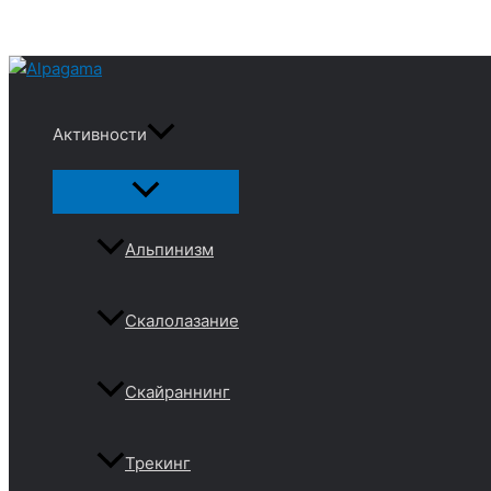
Перейти
к
содержимому
Активности
Переключатель
меню
Альпинизм
Скалолазание
Скайраннинг
Трекинг