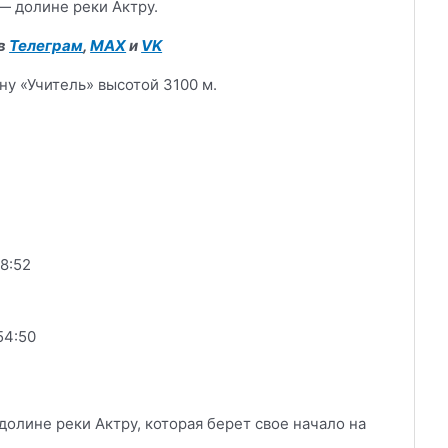
— долине реки Актру.
 в
Телеграм
,
MAX
и
VK
ну «Учитель» высотой 3100 м.
8:52
54:50
лине реки Актру, которая берет свое начало на