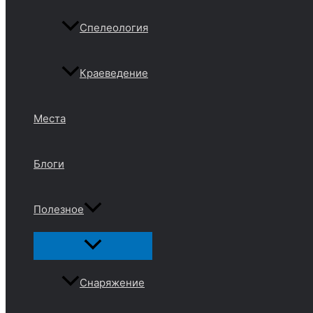
Спелеология
Краеведение
Места
Блоги
Полезное
Переключатель
меню
Снаряжение