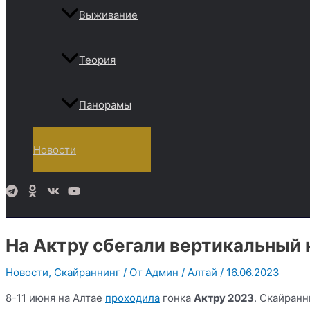
Выживание
Теория
Панорамы
Новости
Поиск
На Актру сбегали вертикальный 
Новости
,
Скайраннинг
/ От
Админ
/
Алтай
/
16.06.2023
8-11 июня на Алтае
проходила
гонка
Актру 2023
. Скайранн