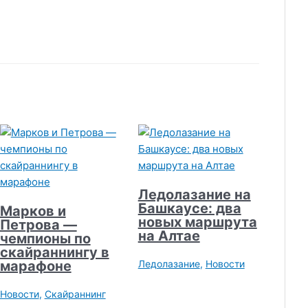
Ледолазание на
Башкаусе: два
Марков и
новых маршрута
Петрова —
на Алтае
чемпионы по
скайраннингу в
марафоне
Ледолазание
,
Новости
Новости
,
Скайраннинг