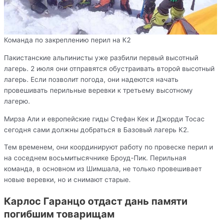
Команда по закреплению перил на К2
Пакистанские альпинисты уже разбили первый высотный
лагерь. 2 июля они отправятся обустраивать второй высотный
лагерь. Если позволит погода, они надеются начать
провешивать перильные веревки к третьему высотному
лагерю.
Мирза Али и европейские гиды Стефан Кек и Джорди Тосас
сегодня сами должны добраться в Базовый лагерь К2.
Тем временем, они координируют работу по провеске перил и
на соседнем восьмитысячнике Броуд-Пик. Перильная
команда, в основном из Шимшала, не только провешивает
новые веревки, но и снимают старые.
Карлос Гаранцо отдаст дань памяти
погибшим товарищам