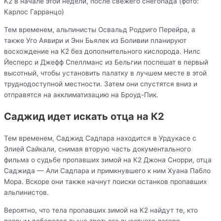
К2 в начале этой недели, после свежего снегопада (фото:
Карлос Гарранцо)
Тем временем, альпинисты Освальд Родриго Перейра, а
также Уго Аявири и Энн Бьялек из Боливии планируют
восхождение на К2 без дополнительного кислорода. Нилс
Йесперс и Джефф Спеллманс из Бельгии поспешат в первый
высотный, чтобы установить палатку в лучшем месте в этой
труднодоступной местности. Затем они спустятся вниз и
отправятся на акклиматизацию на Броуд-Пик.
Саджид идет искать отца на К2
Тем временем, Саджид Садпара находится в Урдукасе с
Элией Сайкали, снимая вторую часть документального
фильма о судьбе пропавших зимой на К2 Джона Снорри, отца
Саджида — Али Садпара и примкнувшего к ним Хуана Пабло
Мора. Вскоре они также начнут поиски останков пропавших
альпинистов.
Вероятно, что тела пропавших зимой на К2 найдут те, кто
первым доберется выше третьего высотного лагеря.