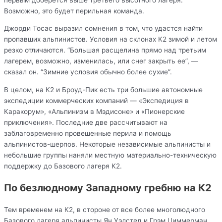
Возможно, это будет перильная команда.
Джорди Тосас выразил сомнения в том, что удастся найти
пропавших альпинистов. Условия на склонах К2 зимой и летом
резко отличаются. “Большая расщелина прямо над третьим
лагерем, возможно, изменилась, или снег закрыть ее”, —
сказал он. “Зимние условия обычно более сухие”.
В целом, на К2 и Броуд-Пик есть три большие автономные
экспедиции коммерческих компаний — «Экспедиция в
Каракорум», «Альпинизм в Мэдисоне» и «Пионерские
приключения». Последние две рассчитывают на
заблаговременно провешенные перила и помощь
альпинистов-шерпов. Некоторые независимые альпинисты и
небольшие группы наняли местную материально-техническую
поддержку до Базового лагеря К2.
По безлюдному Западному гребню на К2
Тем временем на К2, в стороне от все более многолюдного
Базового лагеря альпинисты Ян Уэлстед и Грэм Циммерман