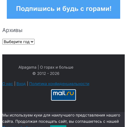
Архивы
А
р
х
и
Alpagama | О горах и больше
в
© 2012 - 2026
ы
О нас
|
Вход
|
Политика конфиденциальности
Мы используем куки для наилучшего представления нашего
сайта. Продолжая посещать сайт, вы соглашаетесь с нашей