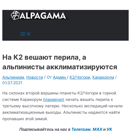
к
содержимому
Поиск
Main
Menu
На К2 вешают перила, а
альпинисты акклиматизируются
Альпинизм
,
Новости
/ От
Админ
/
К2/Чогори
,
Каракорум
/
01.07.2021
На склонах второй вершины планеты К2/Чогори в горной
системе Каракорум
планируют
начать вешать перила к
третьему высотному лагерю. Несколько экспедиций начали
акклиматизационные выходы. Альпинисты надеются найти
пропавших этой зимой.
Подписывайтесь на нас в
Телеграм
,
MAX
и
VK