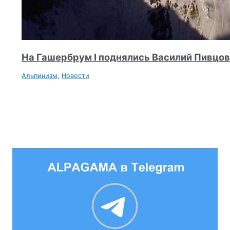
На Гашербрум I поднялись Василий Пивцов
Альпинизм
,
Новости