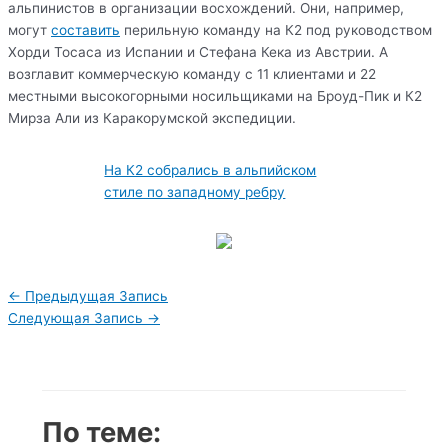
альпинистов в организации восхождений. Они, например,
могут
составить
перильную команду на К2 под руководством
Хорди Тосаса из Испании и Стефана Кека из Австрии. А
возглавит коммерческую команду с 11 клиентами и 22
местными высокогорными носильщиками на Броуд-Пик и К2
Мирза Али из Каракорумской экспедиции.
На К2 собрались в альпийском
стиле по западному ребру
Навигация
←
Предыдущая Запись
по
Следующая Запись
→
записям
По теме: