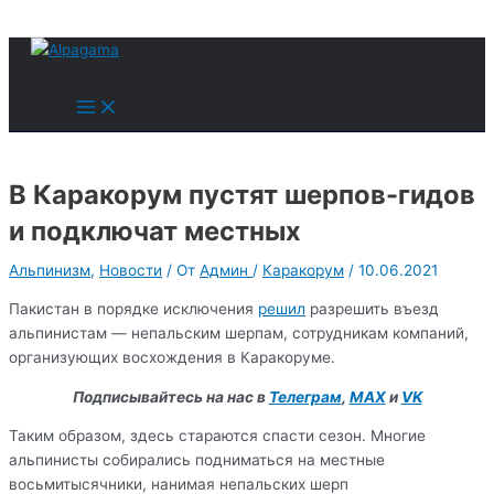
к
содержимому
Поиск
Main
Menu
В Каракорум пустят шерпов-гидов
и подключат местных
Альпинизм
,
Новости
/ От
Админ
/
Каракорум
/
10.06.2021
Пакистан в порядке исключения
решил
разрешить въезд
альпинистам — непальским шерпам, сотрудникам компаний,
организующих восхождения в Каракоруме.
Подписывайтесь на нас в
Телеграм
,
MAX
и
VK
Таким образом, здесь стараются спасти сезон. Многие
альпинисты собирались подниматься на местные
восьмитысячники, нанимая непальских шерп