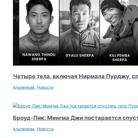
Четыре тела, включая Нирмала Пурджу, сп
Альпинизм
,
Новости
Броуд-Пик: Мингма Джи постарается спус
Альпинизм
,
Новости