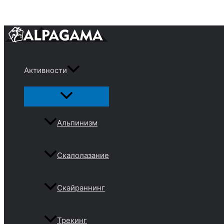
Перейти
к
содержимому
Активности
Переключатель
меню
Альпинизм
Скалолазание
Скайраннинг
Трекинг