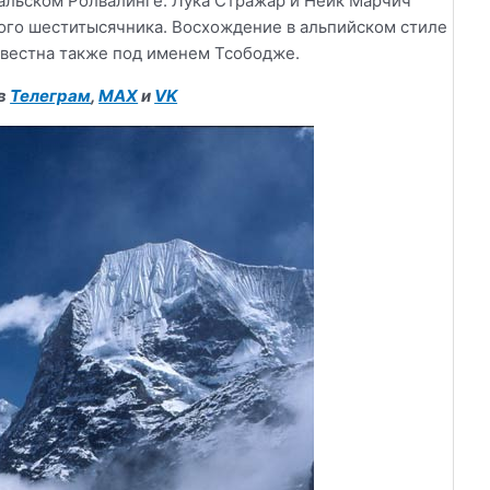
пальском Ролвалинге. Лука Стражар и Нейк Марчич
того шеститысячника. Восхождение в альпийском стиле
звестна также под именем Тсободже.
 в
Телеграм
,
MAX
и
VK