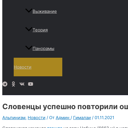
Выживание
Теория
Панорамы
Новости
Поиск
Словенцы успешно повторили о
Альпинизм
,
Новости
/ От
Админ
/
Гималаи
/
01.11.2021