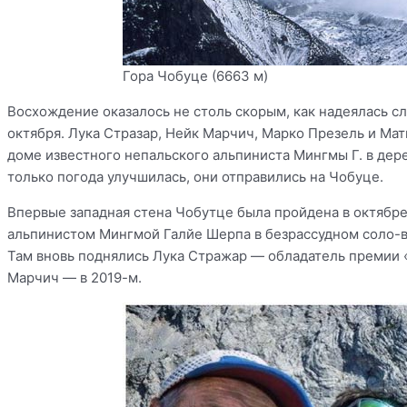
Гора Чобуце (6663 м)
Восхождение оказалось не столь скорым, как надеялась сл
октября. Лука Стразар, Нейк Марчич, Марко Презель и Мат
доме известного непальского альпиниста Мингмы Г. в дере
только погода улучшилась, они отправились на Чобуце.
Впервые западная стена Чобутце была пройдена в октябре
альпинистом Мингмой Галйе Шерпа в безрассудном соло-в
Там вновь поднялись Лука Стражар — обладатель премии «З
Марчич — в 2019-м.