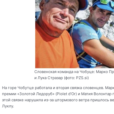
Словенская команда на Чобуце: Марко Пр
и Лука Стразар (фото: PZS.si)
На горе Чобутце работала и вторая связка словенцев. Ма
премии «Золотой Ледоруб» (Piolet d’Or) и Матия Волонтар
этой связке нарушила из-за штормового ветра пришлось ве
Луклу.