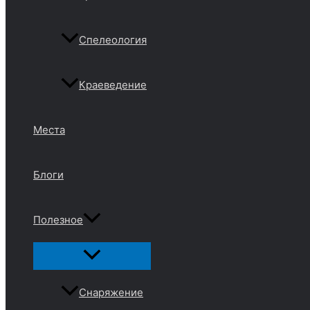
Спелеология
Краеведение
Места
Блоги
Полезное
Переключатель
меню
Снаряжение