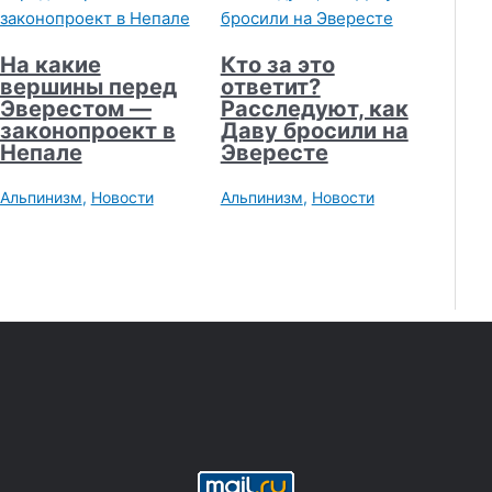
На какие
Кто за это
вершины перед
ответит?
Эверестом —
Расследуют, как
законопроект в
Даву бросили на
Непале
Эвересте
Альпинизм
,
Новости
Альпинизм
,
Новости