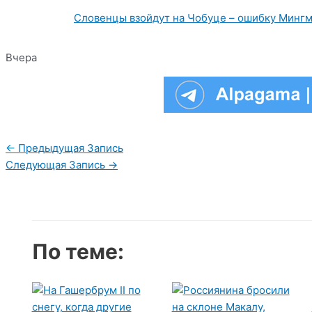
Словенцы взойдут на Чобуце – ошибку Мингм
Вчера
Навигация
←
Предыдущая Запись
по
Следующая Запись
→
записям
По теме: