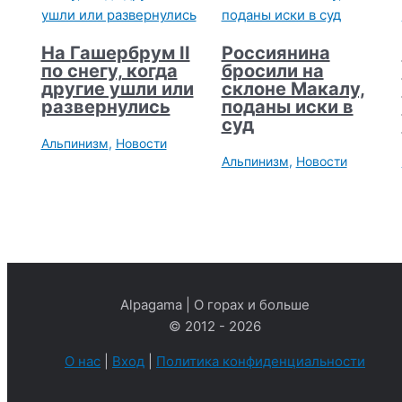
На Гашербрум II
Россиянина
по снегу, когда
бросили на
другие ушли или
склоне Макалу,
развернулись
поданы иски в
суд
Альпинизм
,
Новости
Альпинизм
,
Новости
Alpagama | О горах и больше
© 2012 - 2026
О нас
|
Вход
|
Политика конфиденциальности