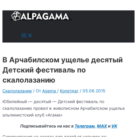
к
содержимому
Поиск
Main
Menu
В Арчабилском ущелье десятый
Детский фестиваль по
скалолазанию
Скалолазание
/ От
Agama
/
Копетдаг
/
05.06.2015
Юбилейный — десятый — Детский фестиваль по
скалолазанию провел в живописном Арчабилском ущелье
альпинистский клуб «Агама»
Подписывайтесь на нас в
Телеграм
,
MAX
и
VK
Соревнования на скалах для детей от четырех до