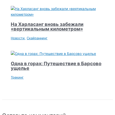
На Харласанг вновь забежали
«вертикальным километром»
Новости
,
Скайраннинг
Oдна в горах: Путешествие в Барсово
ущелье
Трекинг