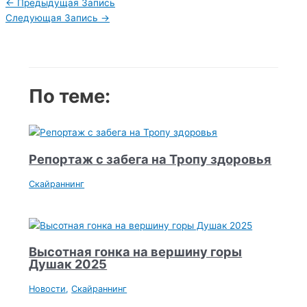
Навигация
←
Предыдущая Запись
по
Следующая Запись
→
записям
По теме:
Репортаж с забега на Тропу здоровья
Скайраннинг
Высотная гонка на вершину горы
Душак 2025
Новости
,
Скайраннинг