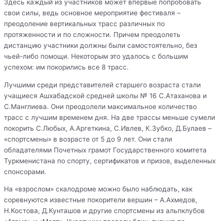
Здесь каждый из участников может впервые попробовать
свои силы, ведь основное мероприятие фестиваля –
преодоление вертикальных трасс различных по
протяженности и по сложности. Причем преодолеть
дистанцию участники должны были самостоятельно, без
чьей-либо помощи. Некоторым это удалось с большим
успехом: им покорились все 8 трасс.
Лучшими среди представителей старшего возраста стали
учащиеся Ашхабадской средней школы № 16 С.Атаханова и
С.Манглиева. Они преодолели максимальное количество
трасс с лучшим временем дня. На две трассы меньше сумели
покорить С.Любых, А.Аргеткина, С.Ивлев, К.Зубко, Д.Булаев –
«спортсмены» в возрасте от 5 до 9 лет. Они стали
обладателями Почетных грамот Государственного комитета
Туркменистана по спорту, сертификатов и призов, выделенных
спонсорами.
На «взрослом» скалодроме можно было наблюдать, как
соревнуются известные покорители вершин – А.Ахмедов,
Н.Костова, Д.Кунташов и другие спортсмены из альпклубов