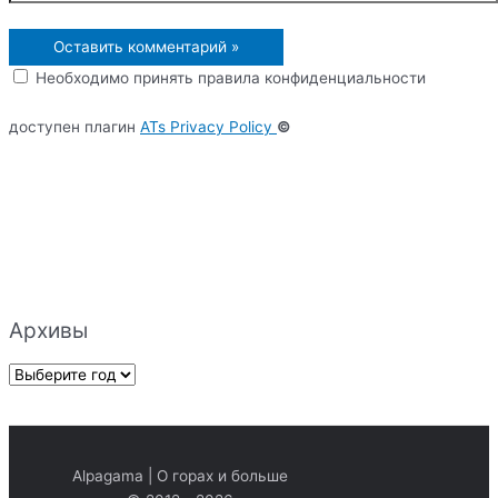
Необходимо принять правила конфиденциальности
доступен плагин
ATs Privacy Policy
©
Архивы
А
р
х
и
Alpagama | О горах и больше
в