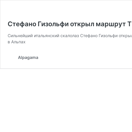
Стефано Гизольфи открыл маршрут Th
Сильнейший итальянский скалолаз Стефано Гизольфи открыл 
в Альпах
Alpagama