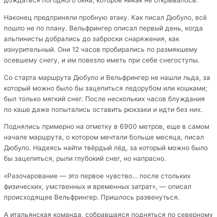
дождаться погодного окна, которое никак не открывалось.
Наконец предприняли пробную атаку. Как писал Дюбуло, всё
пошло не по плану. Вельфрингер описал первый день, когда
альпинисты добрались до заброски снаряжения, как
изнурительный. Они 12 часов пробирались по размякшему
осевшему снегу, и им повезло иметь при себе снегоступы.
Со старта маршрута Дюбуло и Вельфрингер не нашли льда, за
который можно было бы зацепиться ледорубом или кошками;
был только мягкий снег. После нескольких часов блуждания
по каше даже попытались оставить рюкзаки и идти без них.
Поднялись примерно на отметку в 6900 метров, еще в самом
начале маршрута, о котором мечтали больше месяца, писал
Дюбуло. Надеясь найти твёрдый лёд, за который можно было
бы зацепиться, рыли глубокий снег, но напрасно.
«Разочарование — это первое чувство… после стольких
физических, умственных и временных затрат», — описал
происходящее Вельфрингер. Пришлось развенуться.
А итальянская команда, собравшаяся подняться по северному