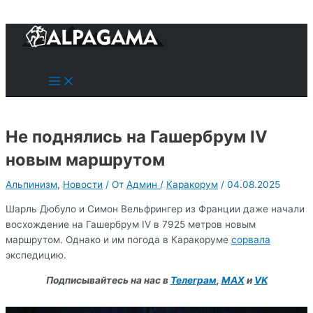
к
содержимому
Поиск
Main
Menu
Не поднялись на Гашербрум IV
новым маршрутом
Альпинизм
,
Новости
/ От
Админ
/
Каракорум
/
04.08.2025
Шарль Дюбуло и Симон Вельфрингер из Франции даже начали
восхождение на Гашербрум IV в 7925 метров новым
маршрутом. Однако и им погода в Каракоруме
сорвала
экспедицию.
Подписывайтесь на нас в
Телеграм
,
MAX
и
VK