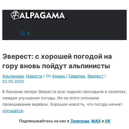
к
содержимому
Поиск
Main
Menu
Эверест: с хорошей погодой на
гору вновь пойдут альпинисты
Альпинизм
,
Новости
/ От
Админ
/
Гималаи
,
Эверест
/
02.05.2025
В базовом лагере Эвереста всю неделю просидели в палатках,
ожидая улучшения погоды. Из-за этого отложили
провешивание верёвок. Хорошая новость, что погода начнет
улучшатся
.
Подписывайтесь на нас в
Телеграм
,
MAX
и
VK