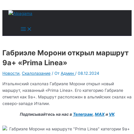
к
содержимому
Поиск
Main
Menu
Габриэле Морони открыл маршрут
9a+ «Prima Linea»
Новости
,
Скалолазание
/ От
Админ
/
08.12.2024
Итальянский скалолаз Габриэле Морони открыл новый
маршрут, названный «Prima Linea». Его категорию Габриэле
отметил как 9а+. Маршрут расположен в альпийских скалах на
северо-западе Италии.
Подписывайтесь на нас в
Телеграм
,
MAX
и
VK