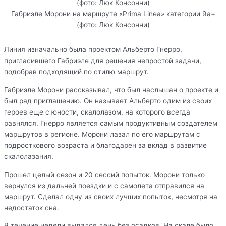
Габриэле Морони на маршруте «Prima Linea» категории 9а+
(фото: Люк Консонни)
Линия изначально была проектом Альберто Гнерро,
пригласившего Габриэле для решения непростой задачи,
подобрав подходящий по стилю маршрут.
Габриэле Морони рассказывал, что был наслышан о проекте и
был рад приглашению. Он называет Альберто одим из своих
героев еще с юности, скалолазом, на которого всегда
равнялся. Гнерро является самым продуктивным создателем
маршрутов в регионе. Морони лазал по его маршрутам с
подросткового возраста и благодарен за вклад в развитие
скалолазания.
Прошел целый сезон и 20 сессий попыток. Морони только
вернулся из дальней поездки и с самолета отправился на
маршрут. Сделал одну из своих лучших попыток, несмотря на
недостаток сна.
В течение недели выдался день без осадков. На скале было