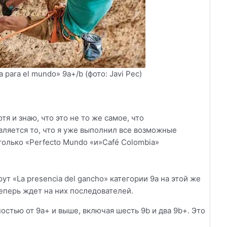
para el mundo» 9a+/b (фото: Javi Pec)
я и знаю, что это не то же самое, что
ляется то, что я уже выполнил все возможные
только «Perfecto Mundo «и»Café Colombia»
т «La presencia del gancho» категории 9а на этой же
еперь ждет на них последователей.
стью от 9а+ и выше, включая шесть 9b и два 9b+. Это