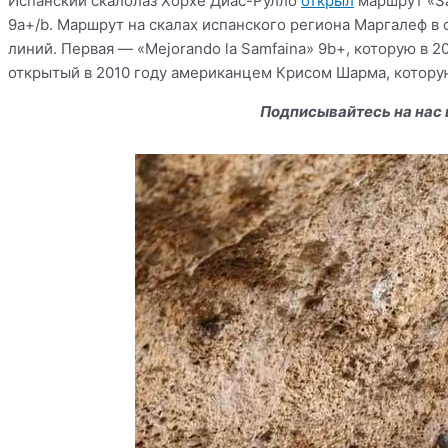
Испанский скалолаз Хорхе Диас-Рулло
открыл
маршрут «Sa
9a+/b. Маршрут на скалах испанского региона Маргалеф в с
линий. Первая — «Mejorando la Samfaina» 9b+, которую в 2
открытый в 2010 году американцем Крисом Шарма, которую
Подписывайтесь на нас