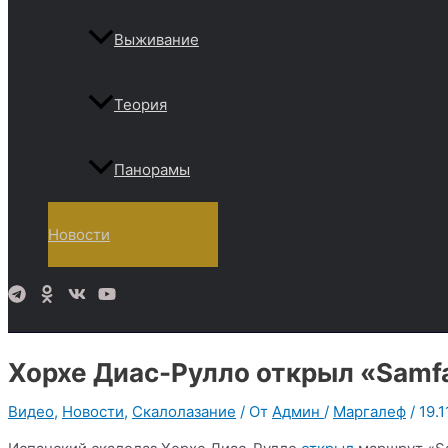
Выживание
Теория
Панорамы
Новости
Поиск
Хорхе Диас-Рулло открыл «Samfa
Видео
,
Новости
,
Скалолазание
/ От
Админ
/
Маргалеф
/
19.