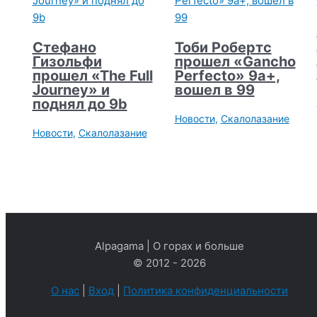
Стефано
Тоби Робертс
Гизольфи
прошел «Gancho
прошел «Тhe Full
Perfecto» 9а+,
Journey» и
вошел в 99
поднял до 9b
Новости
,
Скалолазание
Новости
,
Скалолазание
Alpagama | О горах и больше
© 2012 - 2026
О нас
|
Вход
|
Политика конфиденциальности