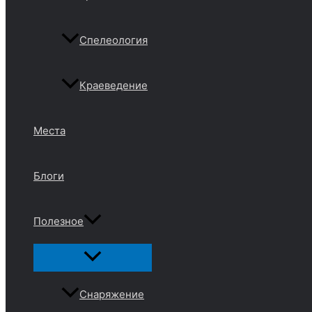
Спелеология
Краеведение
Места
Блоги
Полезное
Переключатель
меню
Снаряжение