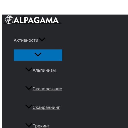
Перейти
к
содержимому
Активности
Переключатель
меню
Альпинизм
Скалолазание
Скайраннинг
Трекинг