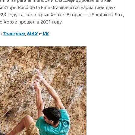
mfaina para el mundo» и классифицировал его как
екторе Racó de la Finestra является вариацией двух
023 году также открыл Хорхе. Вторая — «Samfaina» 9а+,
 Хорхе прошел в 2021 году.
 в
Телеграм
,
MAX
и
VK