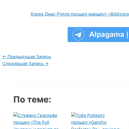
Хорхе Диас-Рулло прошел маршрут «Bibliogra
Навигация
←
Предыдущая Запись
по
Следующая Запись
→
записям
По теме: