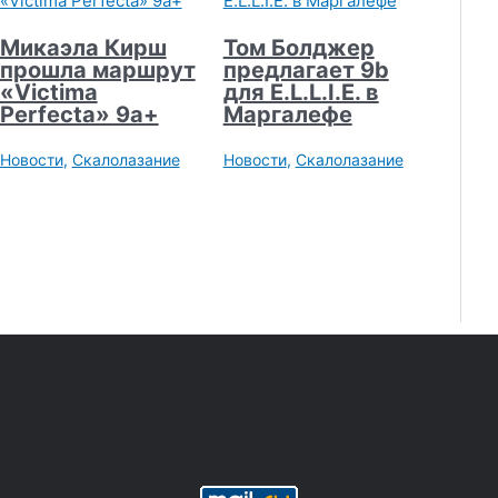
Микаэла Кирш
Том Болджер
прошла маршрут
предлагает 9b
«Victima
для E.L.L.I.E. в
Perfecta» 9а+
Маргалефе
Новости
,
Скалолазание
Новости
,
Скалолазание