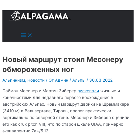
к
содержимому
Поиск
Main
Menu
Новый маршрут стоил Месснеру
обмороженных ног
Альпинизм
,
Новости
/ От
Админ
/
Альпы
/
30.03.2022
Саймон Месснер и Мартин Зиберер
рисковали
жизнью и
конечностями для недавнего первого восхождения в
австрийских Альпах. Новый маршрут двойки на Шраммахере
(3410 м) в Вальзертале, Тироль, пролег практически
вертикально по северной стене. Месснер и Зиберер оценили
его как crux pitch VIII, что по старой шкале UIAA, примерно
эквивалентно 7a+/5.12.