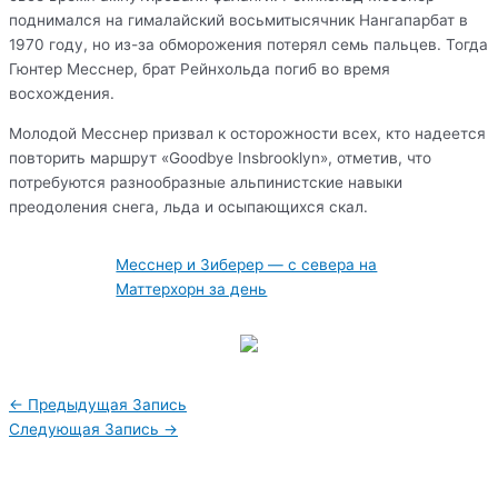
поднимался на гималайский восьмитысячник Нангапарбат в
1970 году, но из-за обморожения потерял семь пальцев. Тогда
Гюнтер Месснер, брат Рейнхольда погиб во время
восхождения.
Молодой Месснер призвал к осторожности всех, кто надеется
повторить маршрут «Goodbye Insbrooklyn», отметив, что
потребуются разнообразные альпинистские навыки
преодоления снега, льда и осыпающихся скал.
Месснер и Зиберер — с севера на
Маттерхорн за день
Навигация
←
Предыдущая Запись
по
Следующая Запись
→
записям