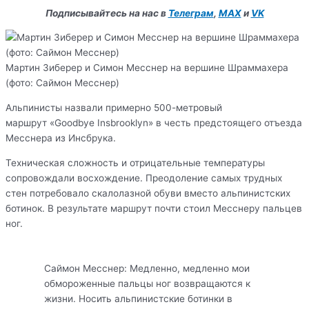
Подписывайтесь на нас в
Телеграм
,
MAX
и
VK
Мартин Зиберер и Симон Месснер на вершине Шраммахера
(фото: Саймон Месснер)
Альпинисты назвали примерно 500-метровый
маршрут «Goodbye Insbrooklyn» в честь предстоящего отъезда
Месснера из Инсбрука.
Техническая сложность и отрицательные температуры
сопровождали восхождение. Преодоление самых трудных
стен потребовало скалолазной обуви вместо альпинистских
ботинок. В результате маршрут почти стоил Месснеру пальцев
ног.
Саймон Месснер: Медленно, медленно мои
обмороженные пальцы ног возвращаются к
жизни. Носить альпинистские ботинки в