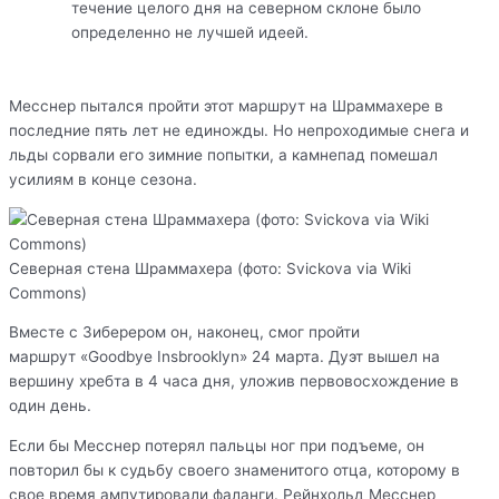
течение целого дня на северном склоне было
определенно не лучшей идеей.
Месснер пытался пройти этот маршрут на Шраммахере в
последние пять лет не единожды. Но непроходимые снега и
льды сорвали его зимние попытки, а камнепад помешал
усилиям в конце сезона.
Северная стена Шраммахера (фото: Svickova via Wiki
Commons)
Вместе с Зиберером он, наконец, смог пройти
маршрут «Goodbye Insbrooklyn» 24 марта. Дуэт вышел на
вершину хребта в 4 часа дня, уложив первовосхождение в
один день.
Если бы Месснер потерял пальцы ног при подъеме, он
повторил бы к судьбу своего знаменитого отца, которому в
свое время ампутировали фаланги. Рейнхольд Месснер