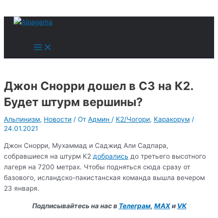
к
содержимому
Поиск
Main
Menu
Джон Снорри дошел в С3 на К2.
Будет штурм вершины?
Альпинизм
,
Новости
/ От
Админ
/
К2/Чогори
,
Каракорум
/
24.01.2021
Джон Снорри, Мухаммад и Саджид Али Садпара,
собравшиеся на штурм К2
добрались
до третьего высотного
лагеря на 7200 метрах. Чтобы подняться сюда сразу от
базового, исландско-пакистанская команда вышла вечером
23 января.
Подписывайтесь на нас в
Телеграм
,
MAX
и
VK