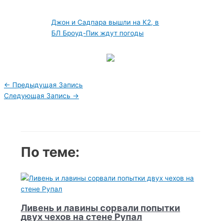
Джон и Садпара вышли на К2, в
БЛ Броуд-Пик ждут погоды
Навигация
←
Предыдущая Запись
по
Следующая Запись
→
записям
По теме:
Ливень и лавины сорвали попытки
двух чехов на стене Рупал