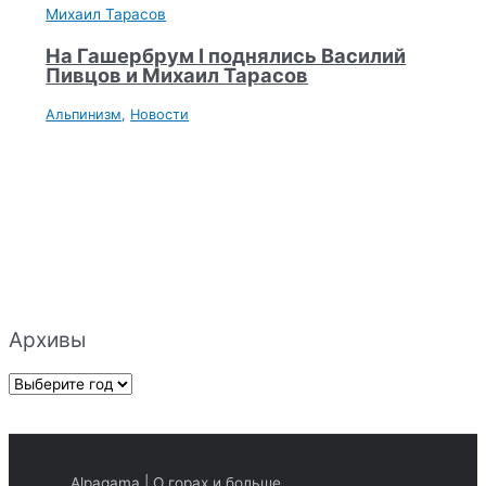
На Гашербрум I поднялись Василий
Пивцов и Михаил Тарасов
Альпинизм
,
Новости
Архивы
А
р
х
и
Alpagama | О горах и больше