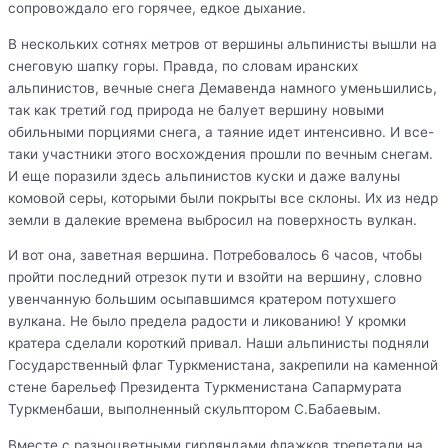
сопровождало его горячее, едкое дыхание.
В нескольких сотнях метров от вершины альпинисты вышли на
снеговую шапку горы. Правда, по словам иранских
альпинистов, вечные снега
Демавенда
намного уменьшились,
так как третий год природа не балует вершину новыми
обильными порциями снега, а таяние идет интенсивно. И все-
таки участники этого восхождения прошли по вечным снегам.
И еще поразили здесь альпинистов куски и даже валуны
комовой серы, которыми были покрыты все склоны. Их из недр
земли в далекие времена выбросил на поверхность вулкан.
И вот она, заветная вершина. Потребовалось 6 часов, чтобы
пройти последний отрезок пути и взойти на вершину, словно
увенчанную большим осыпавшимся кратером потухшего
вулкана. Не было предела радости и ликованию! У кромки
кратера сделали короткий привал. Наши альпинисты подняли
Государственный флаг Туркменистана, закрепили на каменной
стене барельеф Президента Туркменистана Сапармурата
Туркменбаши, выполненный скульптором С.Бабаевым.
Вместе с разноцветными гирляндами флажков трепетали на