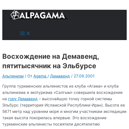
к
содержимому
Поиск
Main
Menu
Восхождение на Демавенд,
пятитысячник на Эльбурсе
Альпинизм
/ От
Agama
/
Демавенд
/
27.09.2001
Группа туркменских альпинистов из клуба «Агама» и клуба
альпинизма и экотуризма «Салгым» совершила восхождение
на
гору Демавенд
– высочайшую точку горной системы
Эльбурс (территория Исламской Республики Иран). Высота ее
5671 метр над уровнем моря и многим участникам экспедиции
такая высота покорилась впервые. Это восхождение
туркменские альпинисты посвятили десятилетию