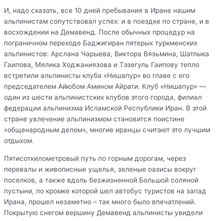
И, надо сказать, все 10 дней пребывания в Иране нашим
альпинистам сопутствовал успех: и в поездке по стране, и в
восхождении на
Демавенд
. После обычных процедур на
пограничном переходе Баджигиран пятерых туркменских
альпинистов: Арслана Чарыева, Виктора Вязьмина, Шатлыка
Гаипова, Мялика Ходжаниязова и Тэзегуль Гаипову тепло
встретили альпинисты клуба «Нишапур» во главе с его
председателем Айюбом Амином Айрати. Клуб «Нишапур» —
один из шести альпинистских клубов этого города, филиал
федерации альпинизма Исламской Республики Иран. В этой
стране увлечение альпинизмом становится поистине
«общенародным делом», многие иранцы считают это лучшим
отдыхом.
Пятисоткилометровый путь по горным дорогам, через
перевалы и живописные ущелья, зеленые оазисы вокруг
поселков, а также вдоль безжизненной Большой соляной
пустыни, по кромке которой шел автобус туристов на запад
Ирана, прошел незаметно – так много было впечатлений.
Покрытую снегом вершину Демавенд альпинисты увидели