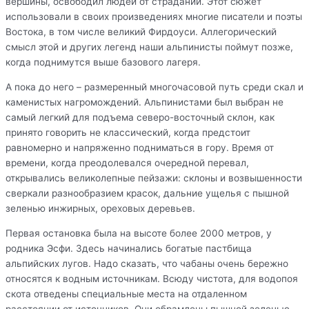
вершины, освободил людей от страданий. Этот сюжет
использовали в своих произведениях многие писатели и поэты
Востока, в том числе великий Фирдоуси. Аллегорический
смысл этой и других легенд наши альпинисты поймут позже,
когда поднимутся выше базового лагеря.
А пока до него – размеренный многочасовой путь среди скал и
каменистых нагромождений. Альпинистами был выбран не
самый легкий для подъема северо-восточный склон, как
принято говорить не классический, когда предстоит
равномерно и напряженно подниматься в гору. Время от
времени, когда преодолевался очередной перевал,
открывались великолепные пейзажи: склоны и возвышенности
сверкали разнообразием красок, дальние ущелья с пышной
зеленью инжирных, ореховых деревьев.
Первая остановка была на высоте более 2000 метров, у
родника Эсфи. Здесь начинались богатые пастбища
альпийских лугов. Надо сказать, что чабаны очень бережно
относятся к водным источникам. Всюду чистота, для водопоя
скота отведены специальные места на отдаленном
расстоянии от источников. Они обрамлены пышной зеленью,