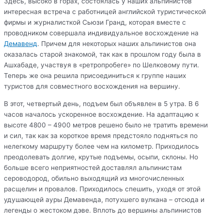
Здесь, высоко в горах, состоялась у наших альпинистов
интересная встреча с работницей английской туристической
фирмы и журналисткой Сьюзи Гранд, которая вместе с
проводником совершала индивидуальное восхождение на
Демавенд
. Причем для некоторых наших альпинистов она
оказалась старой знакомой, так как в прошлом году была в
Ашхабаде, участвуя в «ретропробеге» по Шелковому пути.
Теперь же она решила присоединиться к группе наших
туристов для совместного восхождения на вершину.
В этот, четвертый день, подъем был объявлен в 5 утра. В 6
часов началось ускоренное восхождение. На адаптацию к
высоте 4800 – 4900 метров решено было не тратить времени
и сил, так как за короткое время предстояло подняться по
нелегкому маршруту более чем на километр. Приходилось
преодолевать долгие, крутые подъемы, осыпи, склоны. Но
больше всего неприятностей доставлял альпинистам
сероводород, обильно выходящий из многочисленных
расщелин и провалов. Приходилось спешить, уходя от этой
удушающей ауры
Демавенда
, потухшего вулкана – отсюда и
легенды о жестоком дэве. Вплоть до вершины альпинистов