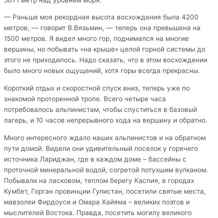
— Раньше моя рекордная высота восхождения была 4200
метров, — говорит В.Вязьмин, — теперь она превышена на
1500 метров. Я видел много гор, поднимался на многие
вершины, но побывать «на крыше» целой горной системы до
этого не приходилось. Надо сказать, что в этом восхождении
было много новых ощущений, хотя горы всегда прекрасны.
Короткий отдых и скоростной спуск вниз, теперь уже по
знакомой проторенной тропе. Всего четыре часа
потребовалось альпинистам, чтобы спуститься в базовый
лагерь, и 10 часов непрерывного хода на вершину и обратно.
Много интересного ждало наших альпинистов и на обратном
пути домой. Видели они удивительный поселок у горячего
источника Лариджан, где в каждом доме – бассейны с
проточной минеральной водой, согретой потухшим вулканом.
Побывали на ласковом, теплом берегу Каспия, в городах
Кумбет, Горган провинции Гулистан, посетили святые места,
мавзолеи Фирдоуси и Омара Хайяма – великих поэтов и
мыслителей Востока. Правда, посетить могилу великого