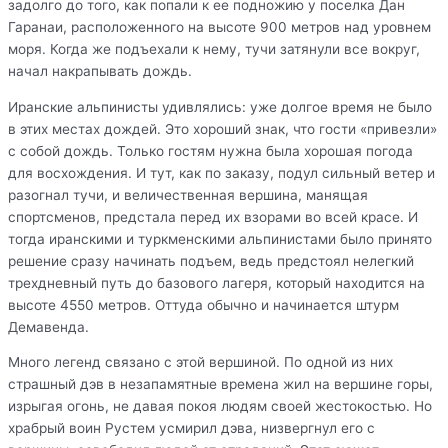
задолго до того, как попали к ее подножию у поселка Дан
Гаранаи, расположенного на высоте 900 метров над уровнем
моря. Когда же подъехали к нему, тучи затянули все вокруг,
начал накрапывать дождь.
Иранские альпинисты удивлялись: уже долгое время не было
в этих местах дождей. Это хороший знак, что гости «привезли»
с собой дождь. Только гостям нужна была хорошая погода
для восхождения. И тут, как по заказу, подул сильный ветер и
разогнал тучи, и величественная вершина, манящая
спортсменов, предстала перед их взорами во всей красе. И
тогда иранскими и туркменскими альпинистами было принято
решение сразу начинать подъем, ведь предстоял нелегкий
трехдневный путь до базового лагеря, который находится на
высоте 4550 метров. Оттуда обычно и начинается штурм
Демавенда.
Много легенд связано с этой вершиной. По одной из них
страшный дэв в незапамятные времена жил на вершине горы,
изрыгая огонь, не давая покоя людям своей жестокостью. Но
храбрый воин Рустем усмирил дэва, низвергнул его с