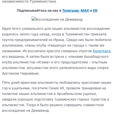
независимости Туркменистана.
Подписывайтесь на нас в
Телеграм
,
MAX
и
VK
Идея этого уникального для наших альпинистов восхождения
родилась около года назад, когда в Туркменистан приехала
группа предпринимателей из Ирана. Среди них были любители
альпинизма, члены клуба «Нишапур» из города с таким же
названием. Их восхитила красота северных отрогов
Копетдага
,
его вершины. А затем была встреча с членами Ашхабадского
клуба альпинистов «Агама» и его председателем – опытным
альпинистом, энтузиастом этого увлекательного вида спорта
Арсланом Чарыевым.
Пять дней иранские альпинисты любовались красотами наших
гор и ущельями, посетили Секиз яб, провели тренировки на
полигоне наших альпинистов в Арчабильском ущелье,
увидели хорошую подготовку туркменских горных туристов и
альпинистов. Тогда и было решено совершить совместное
восхождение на Демавенд.