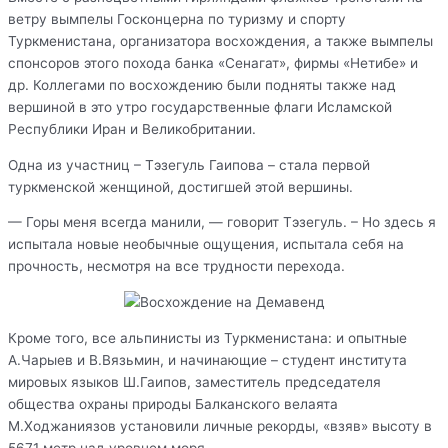
ветру вымпелы Госконцерна по туризму и спорту
Туркменистана, организатора восхождения, а также вымпелы
спонсоров этого похода банка «Сенагат», фирмы «Нетибе» и
др. Коллегами по восхождению были подняты также над
вершиной в это утро государственные флаги Исламской
Республики Иран и Великобритании.
Одна из участниц – Тэзегуль Гаипова – стала первой
туркменской женщиной, достигшей этой вершины.
— Горы меня всегда манили, — говорит Тэзегуль. – Но здесь я
испытала новые необычные ощущения, испытала себя на
прочность, несмотря на все трудности перехода.
Кроме того, все альпинисты из Туркменистана: и опытные
А.Чарыев и В.Вязьмин, и начинающие – студент института
мировых языков Ш.Гаипов, заместитель председателя
общества охраны природы Балканского велаята
М.Ходжаниязов установили личные рекорды, «взяв» высоту в
5671 метр над уровнем моря.