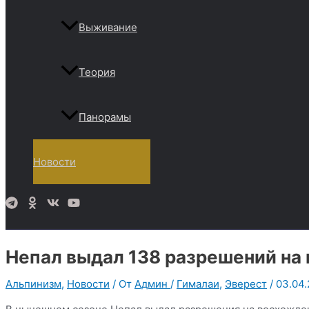
Выживание
Теория
Панорамы
Новости
Поиск
Непал выдал 138 разрешений на
Альпинизм
,
Новости
/ От
Админ
/
Гималаи
,
Эверест
/
03.04.