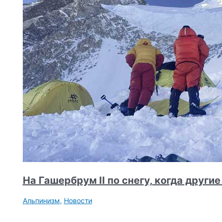
На Гашербрум II по снегу, когда други
Альпинизм
,
Новости