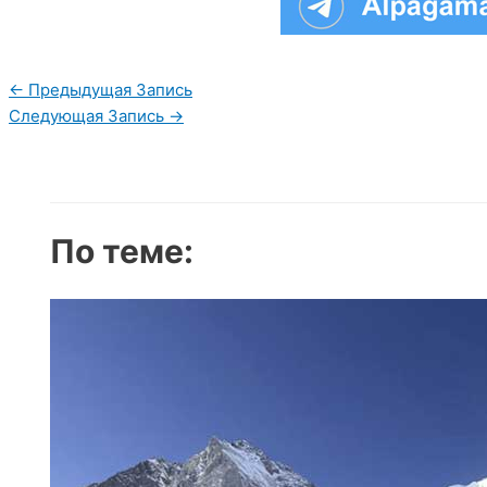
Навигация
←
Предыдущая Запись
по
Следующая Запись
→
записям
По теме: