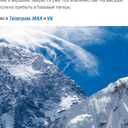
ие к вершине Эвереста уже 138 альпинистам. На высшую
успела прибыть в базовый лагерь.
ас в
Телеграм
,
MAX
и
VK