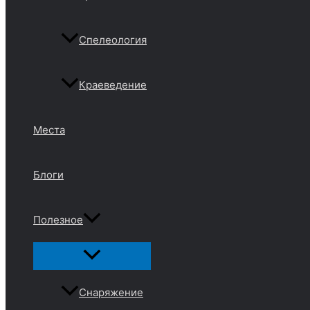
Спелеология
Краеведение
Места
Блоги
Полезное
Переключатель
меню
Снаряжение