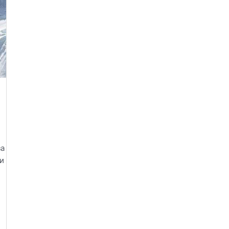
за
ни