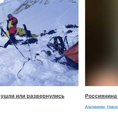
е ушли или развернулись
Россиянина 
Альпинизм
,
Новос