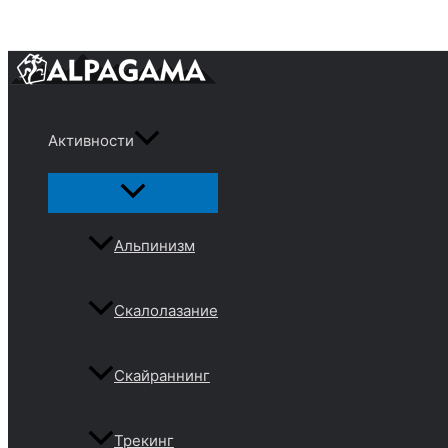
Перейти
к
содержимому
Активности
Переключатель
меню
Альпинизм
Скалолазание
Скайраннинг
Трекинг