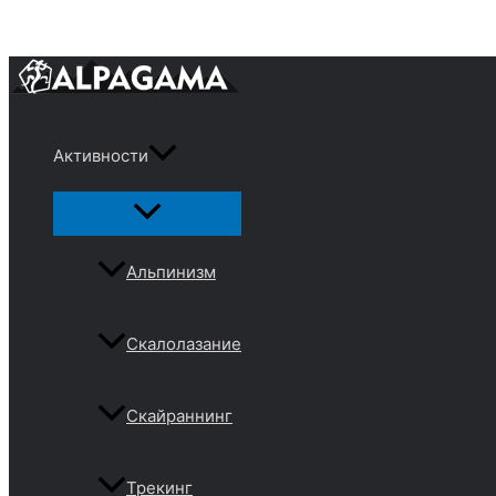
Перейти
к
содержимому
Активности
Переключатель
меню
Альпинизм
Скалолазание
Скайраннинг
Трекинг