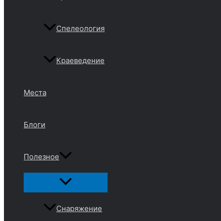
Спелеология
Краеведение
Места
Блоги
Полезное
Переключатель
меню
Снаряжение