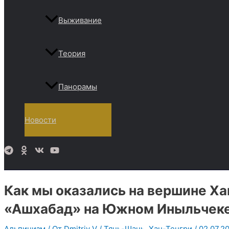
Выживание
Теория
Панорамы
Новости
Поиск
Как мы оказались на вершине Ха
«Ашхабад» на Южном Иныльчек
Альпинизм
/ От
Dmitriy V
/
Тянь-Шань
,
Хан-Тенгри
/
02.07.2