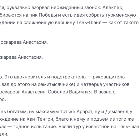
ся, буквально взорвал неожиданный звонок. Алекпер,
обираются на пик Победы и есть идея собрать туркменскую
ождении на сложнейшую вершину Тянь-Шаня — как от такого
карева Анастасия,
. Это вдохновитель и подстрекатель — руководитель
вал до этого на семитысячнике) и четверка участников
скарева Анастасия, Соболев Вадим и я. В возне с
ро.
ь богатым, ну максимум тот же Арарат, ну и Демавенд у
ождение на Хан-Тенгри, благо к нему и подъем из того же
ая — годное испытание. Взяли тур у известной на Тянь-шан
ели.