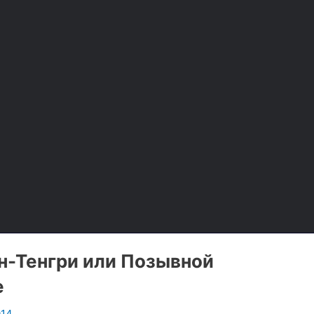
н-Тенгри или Позывной
е
014