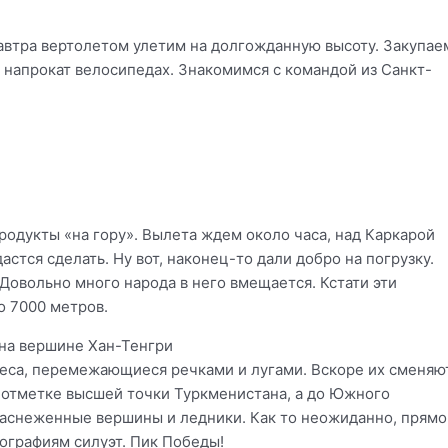
завтра вертолетом улетим на долгожданную высоту. Закупае
х напрокат велосипедах. Знакомимся с командой из Санкт-
продукты «на гору». Вылета ждем около часа, над Каркарой
астся сделать. Ну вот, наконец-то дали добро на погрузку.
Довольно много народа в него вмещается. Кстати эти
о 7000 метров.
леса, перемежающиеся речками и лугами. Вскоре их сменяю
т отметке высшей точки Туркменистана, а до Южного
заснеженные вершины и ледники. Как то неожиданно, прямо
графиям силуэт. Пик Победы!