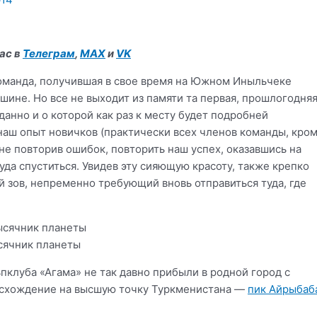
ас в
Телеграм
,
MAX
и
VK
команда, получившая в свое время на Южном Иныльчеке
ршине. Но все не выходит из памяти та первая, прошлогодня
анно и о которой как раз к месту будет подробней
о наш опыт новичков (практически всех членов команды, кро
не повторив ошибок, повторить наш успех, оказавшись на
уда спуститься. Увидев эту сияющую красоту, также крепко
й зов, непременно требующий вновь отправиться туда, где
сячник планеты
ьпклуба «Агама» не так давно прибыли в родной город с
осхождение на высшую точку Туркменистана —
пик Айрыбаб