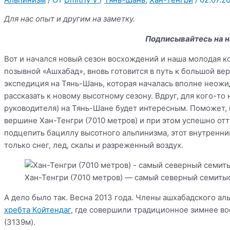
Для нас опыт и другим на заметку.
Подписывайтесь на н
Вот и начался новый сезон восхождений и наша молодая 
позывной «Ашхабад», вновь готовится в путь к большой ве
экспедиция на Тянь-Шань, которая началась вполне неожид
рассказать к новому высотному сезону. Вдруг, для кого-т
руководителя) на Тянь-Шане будет интересным. Поможет, 
вершине Хан-Тенгри (7010 метров) и при этом успешно отт
подцепить бациллу высотного альпинизма, этот внутренни
только снег, лед, скалы и разреженный воздух.
Хан-Тенгри (7010 метров) — самый северный семиты
А дело было так. Весна 2013 года. Члены ашхабадского ал
хребта Койтендаг
, где совершили традиционное зимнее в
(3139м).