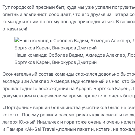
Тут городской пресный быт, куда мы уже успели погрузить
опытный альпинист, сообщает, что его друзья из Питера с
команду и к ним по этому поводу присоединиться. В восх
отказаться!
Наша команда: Соболев Вадим, Ахмедов Алекпер, Лос
Бортяков Карен, Винокуров Дмитрий
Окончательный состав команды сложился довольно быстро
экспедиции Алекпер Ахмедов (единственный из нас, кто бы
прошлогоднего восхождения на Арарат: Бортяков Карен, Ло
документами и снаряжением время пролетело очень быст
«Портфолио» вершин большинства участников было не очен
кого-то. Посему решили рассматривать как вариант и восх
лагеря Южный Иныльчек и гора тоже очень и очень нелегк
и Памире «Ak-Sai Travel»,полный пакет и, кстати, не пожал